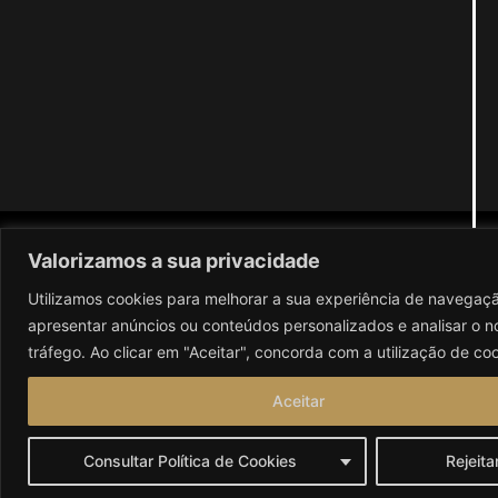
Valorizamos a sua privacidade
Gastronomia
Utilizamos cookies para melhorar a sua experiência de navegaç
apresentar anúncios ou conteúdos personalizados e analisar o n
Dessa evolução nasceu um Éter renovado: uma casa de
tráfego. Ao clicar em "Aceitar", concorda com a utilização de coo
petiscos criativos, com sabores autênticos e
descomplicados, pensados para partilhar e saborear
Aceitar
com tempo. A acompanhar, criámos uma carta de vinhos
mais abrangente, com opções para todos os gostos e
Consultar Política de Cookies
Rejeita
carteiras — um verdadeiro wine bar que honra a
diversidade vínica nacional.